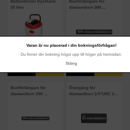
Batteridriven trycktank
Borrförlängare för
35 liter
diamantborr 300 ...
Varan är nu placerad i din bokningsförfrågan!
Du finner din bokning högst upp till höger på hemsidan.
Art.nr: 84-3722-1
Art.nr: 840-37260
Stäng
Pris:
Pris:
Boka
Boka
Offereras
Offereras
Borrförlängare för
Övergång för
diamantborr 200 ...
diamantborr 1/4"UNC ti...