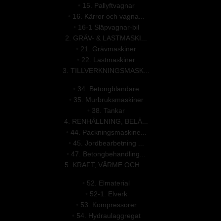
•
15. Pallyftvagnar
•
16. Kärror och vagna...
•
16-1 Släpvagnar-bil
2. GRÄV- & LASTMASKI...
•
21. Grävmaskiner
•
22. Lastmaskiner
3. TILLVERKNINGSMASK...
•
34. Betongblandare
•
35. Murbruksmaskiner
•
38. Tankar
4. RENHÅLLNING, BELÄ...
•
44. Packningsmaskine...
•
45. Jordbearbetning ...
•
47. Betongbehandling...
5. KRAFT, VÄRME OCH ...
•
52. Elmaterial
•
52-1. Elverk
•
53. Kompressorer
•
54. Hydraulaggregat