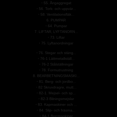
•
55. Ångaggregat
•
56. Tork- och uppvär...
•
58. Ventilationsfläk...
6. PUMPAR
•
64. Pumpar
7. LIFTAR, LYFTANORN...
•
73. Liftar
•
75. Lyftanordningar
•
76. Stegar och stäng...
•
76-1 Lättmetallställ...
•
76-2 Stålställningar
•
78. Formutrustning
8. BEARBETNINGSMASKI...
•
81. Berg- och jordbo...
•
82 Skruvdragre, mutt...
•
82-1. Mejsel- och sp...
•
82-3 Bilningsmejslar
•
83. Kapmaskiner och ...
•
84. Slip- och fräsma...
•
84-1 Borrmaskiner