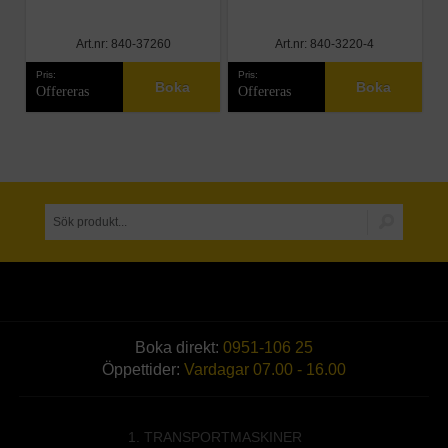
Art.nr: 840-37260
Art.nr: 840-3220-4
Pris:
Pris:
Boka
Boka
Offereras
Offereras
Boka direkt:
0951-106 25
Öppettider:
Vardagar 07.00 - 16.00
1. TRANSPORTMASKINER