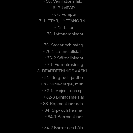
•
58. Ventilationsfläk...
6. PUMPAR
•
64. Pumpar
7. LIFTAR, LYFTANORN...
•
73. Liftar
•
75. Lyftanordningar
•
76. Stegar och stäng...
•
76-1 Lättmetallställ...
•
76-2 Stålställningar
•
78. Formutrustning
8. BEARBETNINGSMASKI...
•
81. Berg- och jordbo...
•
82 Skruvdragre, mutt...
•
82-1. Mejsel- och sp...
•
82-3 Bilningsmejslar
•
83. Kapmaskiner och ...
•
84. Slip- och fräsma...
•
84-1 Borrmaskiner
•
84-2 Borrar och håls...