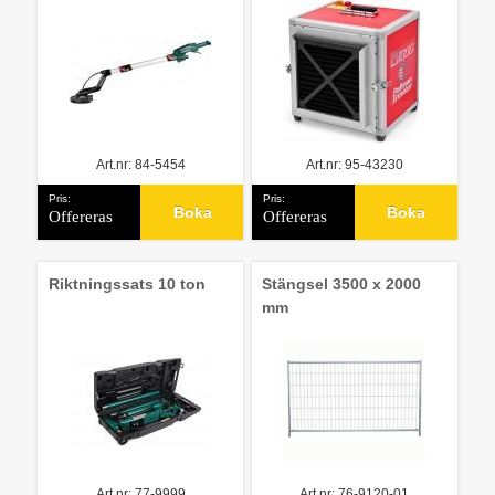
Art.nr: 84-5454
Art.nr: 95-43230
Pris:
Pris:
Boka
Boka
Offereras
Offereras
Riktningssats 10 ton
Stängsel 3500 x 2000
mm
Art.nr: 77-9999
Art.nr: 76-9120-01