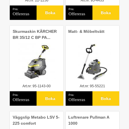
Art.nr: 22-1250
Art.nr: 95-4433
Pris:
Pris:
Boka
Boka
Offereras
Offereras
Skurmaskin KÄRCHER
Matt- & Möbeltvätt
BR 35/12 C BP PA...
Art.nr: 95-1143-00
Art.nr: 95-55221
Pris:
Pris:
Boka
Boka
Offereras
Offereras
Väggslip Metabo LSV 5-
Luftrenare Pullman A
225 comfort
1000