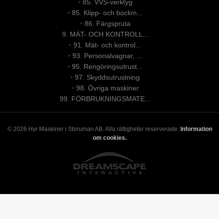
•
85. VVS-verktyg
•
85. Klipp- och bockm...
•
86. Färgspruta
9. MÄT- OCH KONTROLL...
•
91. Mät- och kontrol...
•
93. Personalvagnar, ...
•
95. Rengöringsutrust...
•
97. Skyddsutrustning
•
98. Övriga maskiner
99. FÖRBRUKNINGSMATE...
© 2026 Hyr Maskiner i Storuman AB. Alla rättigheter reserverade.
Information
om cookies.