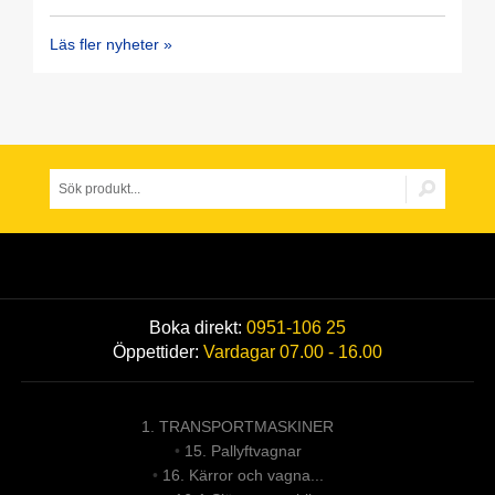
Läs fler nyheter »
Boka direkt:
0951-106 25
Öppettider:
Vardagar 07.00 - 16.00
1. TRANSPORTMASKINER
•
15. Pallyftvagnar
•
16. Kärror och vagna...