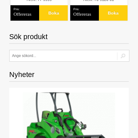
Pris:
Pris:
Boka
Boka
Offereras
Offereras
Sök produkt
Nyheter