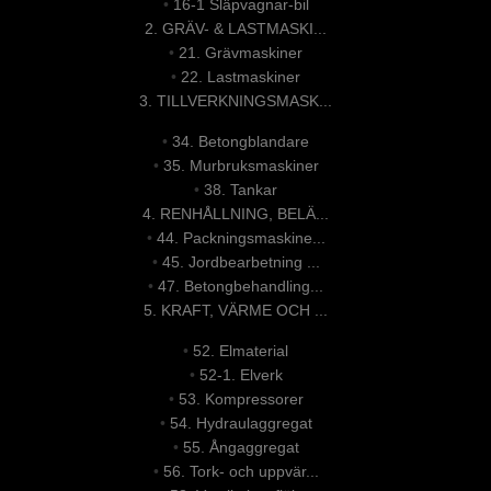
•
16-1 Släpvagnar-bil
2. GRÄV- & LASTMASKI...
•
21. Grävmaskiner
•
22. Lastmaskiner
3. TILLVERKNINGSMASK...
•
34. Betongblandare
•
35. Murbruksmaskiner
•
38. Tankar
4. RENHÅLLNING, BELÄ...
•
44. Packningsmaskine...
•
45. Jordbearbetning ...
•
47. Betongbehandling...
5. KRAFT, VÄRME OCH ...
•
52. Elmaterial
•
52-1. Elverk
•
53. Kompressorer
•
54. Hydraulaggregat
•
55. Ångaggregat
•
56. Tork- och uppvär...