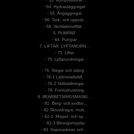
•
54. Hydraulaggregat
•
55. Ångaggregat
•
56. Tork- och uppvär...
•
58. Ventilationsfläk...
6. PUMPAR
•
64. Pumpar
7. LIFTAR, LYFTANORN...
•
73. Liftar
•
75. Lyftanordningar
•
76. Stegar och stäng...
•
76-1 Lättmetallställ...
•
76-2 Stålställningar
•
78. Formutrustning
8. BEARBETNINGSMASKI...
•
81. Berg- och jordbo...
•
82 Skruvdragre, mutt...
•
82-1. Mejsel- och sp...
•
82-3 Bilningsmejslar
•
83. Kapmaskiner och ...