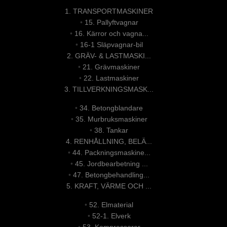
1. TRANSPORTMASKINER
•
15. Pallyftvagnar
•
16. Kärror och vagna...
•
16-1 Släpvagnar-bil
2. GRÄV- & LASTMASKI...
•
21. Grävmaskiner
•
22. Lastmaskiner
3. TILLVERKNINGSMASK...
•
34. Betongblandare
•
35. Murbruksmaskiner
•
38. Tankar
4. RENHÅLLNING, BELÄ...
•
44. Packningsmaskine...
•
45. Jordbearbetning ...
•
47. Betongbehandling...
5. KRAFT, VÄRME OCH ...
•
52. Elmaterial
•
52-1. Elverk
•
53. Kompressorer