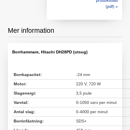
produktblad
(pdf) »
Mer information
Borrhammare, Hitachi DH28PD (utsug)
Borrkapacitet:
-24 mm
Motor:
220 V, 720 W
Slagenergi:
3,5 joule
Varvtal:
0-1050 varv per minut
Antal slag:
0-4000 per minut
Borrinfästning:
SDS+