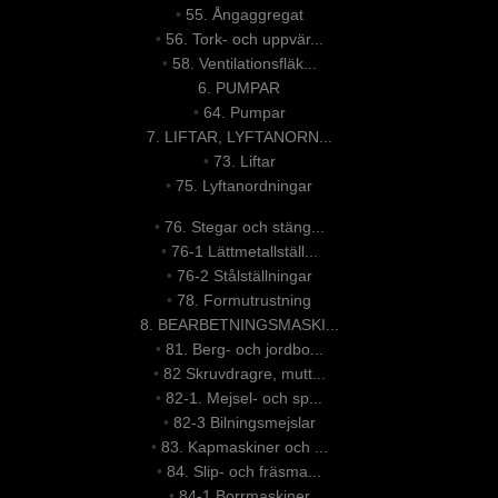
•
55. Ångaggregat
•
56. Tork- och uppvär...
•
58. Ventilationsfläk...
6. PUMPAR
•
64. Pumpar
7. LIFTAR, LYFTANORN...
•
73. Liftar
•
75. Lyftanordningar
•
76. Stegar och stäng...
•
76-1 Lättmetallställ...
•
76-2 Stålställningar
•
78. Formutrustning
8. BEARBETNINGSMASKI...
•
81. Berg- och jordbo...
•
82 Skruvdragre, mutt...
•
82-1. Mejsel- och sp...
•
82-3 Bilningsmejslar
•
83. Kapmaskiner och ...
•
84. Slip- och fräsma...
•
84-1 Borrmaskiner