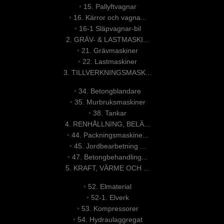
•
15. Pallyftvagnar
•
16. Kärror och vagna...
•
16-1 Släpvagnar-bil
2. GRÄV- & LASTMASKI...
•
21. Grävmaskiner
•
22. Lastmaskiner
3. TILLVERKNINGSMASK...
•
34. Betongblandare
•
35. Murbruksmaskiner
•
38. Tankar
4. RENHÅLLNING, BELÄ...
•
44. Packningsmaskine...
•
45. Jordbearbetning ...
•
47. Betongbehandling...
5. KRAFT, VÄRME OCH ...
•
52. Elmaterial
•
52-1. Elverk
•
53. Kompressorer
•
54. Hydraulaggregat