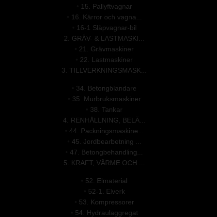
•
15. Pallyftvagnar
•
16. Kärror och vagna...
•
16-1 Släpvagnar-bil
2. GRÄV- & LASTMASKI...
•
21. Grävmaskiner
•
22. Lastmaskiner
3. TILLVERKNINGSMASK...
•
34. Betongblandare
•
35. Murbruksmaskiner
•
38. Tankar
4. RENHÅLLNING, BELÄ...
•
44. Packningsmaskine...
•
45. Jordbearbetning ...
•
47. Betongbehandling...
5. KRAFT, VÄRME OCH ...
•
52. Elmaterial
•
52-1. Elverk
•
53. Kompressorer
•
54. Hydraulaggregat