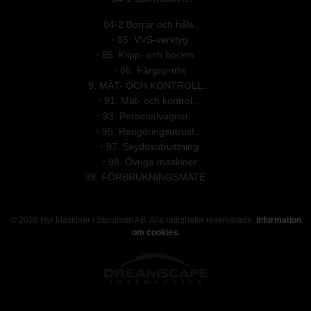
•
84-2 Borrar och håls...
•
85. VVS-verktyg
•
85. Klipp- och bockm...
•
86. Färgspruta
9. MÄT- OCH KONTROLL...
•
91. Mät- och kontrol...
•
93. Personalvagnar, ...
•
95. Rengöringsutrust...
•
97. Skyddsutrustning
•
98. Övriga maskiner
99. FÖRBRUKNINGSMATE...
© 2026 Hyr Maskiner i Storuman AB. Alla rättigheter reserverade.
Information
om cookies.