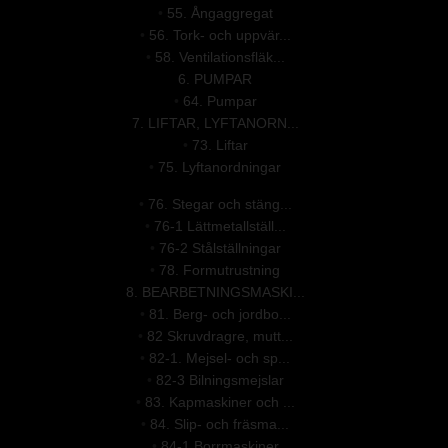
•
55. Ångaggregat
•
56. Tork- och uppvär...
•
58. Ventilationsfläk...
6. PUMPAR
•
64. Pumpar
7. LIFTAR, LYFTANORN...
•
73. Liftar
•
75. Lyftanordningar
•
76. Stegar och stäng...
•
76-1 Lättmetallställ...
•
76-2 Stålställningar
•
78. Formutrustning
8. BEARBETNINGSMASKI...
•
81. Berg- och jordbo...
•
82 Skruvdragre, mutt...
•
82-1. Mejsel- och sp...
•
82-3 Bilningsmejslar
•
83. Kapmaskiner och ...
•
84. Slip- och fräsma...
•
84-1 Borrmaskiner