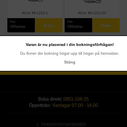
Art.nr: 99-1212-1
Art.nr: 99-1212-23
Pris:
Pris:
Boka
Boka
Offereras
Offereras
Varan är nu placerad i din bokningsförfrågan!
Du finner din bokning högst upp till höger på hemsidan.
Stäng
Boka direkt:
0951-106 25
Öppettider:
Vardagar 07.00 - 16.00
1. TRANSPORTMASKINER