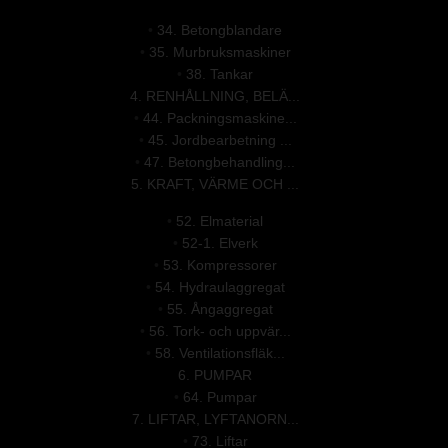
•
34. Betongblandare
•
35. Murbruksmaskiner
•
38. Tankar
4. RENHÅLLNING, BELÄ...
•
44. Packningsmaskine...
•
45. Jordbearbetning ...
•
47. Betongbehandling...
5. KRAFT, VÄRME OCH ...
•
52. Elmaterial
•
52-1. Elverk
•
53. Kompressorer
•
54. Hydraulaggregat
•
55. Ångaggregat
•
56. Tork- och uppvär...
•
58. Ventilationsfläk...
6. PUMPAR
•
64. Pumpar
7. LIFTAR, LYFTANORN...
•
73. Liftar