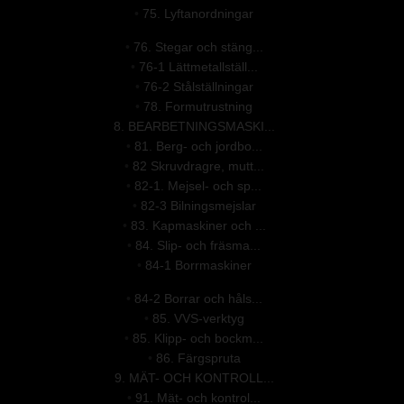
•
75. Lyftanordningar
•
76. Stegar och stäng...
•
76-1 Lättmetallställ...
•
76-2 Stålställningar
•
78. Formutrustning
8. BEARBETNINGSMASKI...
•
81. Berg- och jordbo...
•
82 Skruvdragre, mutt...
•
82-1. Mejsel- och sp...
•
82-3 Bilningsmejslar
•
83. Kapmaskiner och ...
•
84. Slip- och fräsma...
•
84-1 Borrmaskiner
•
84-2 Borrar och håls...
•
85. VVS-verktyg
•
85. Klipp- och bockm...
•
86. Färgspruta
9. MÄT- OCH KONTROLL...
•
91. Mät- och kontrol...