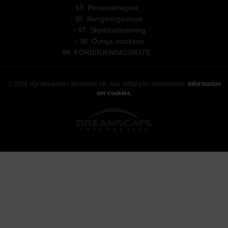
•
93. Personalvagnar, ...
•
95. Rengöringsutrust...
•
97. Skyddsutrustning
•
98. Övriga maskiner
99. FÖRBRUKNINGSMATE...
© 2026 Hyr Maskiner i Storuman AB. Alla rättigheter reserverade.
Information
om cookies.