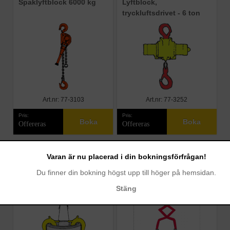
Spaklyftblock 6000 kg
Lyftblock,
tryckluftsdrivet - 6 ton
Art.nr: 77-3103
Art.nr: 77-3252
Pris:
Pris:
Boka
Boka
Offereras
Offereras
Brunnsringslyftare
Lyftsax för kantsten
Varan är nu placerad i din bokningsförfrågan!
Du finner din bokning högst upp till höger på hemsidan.
Stäng