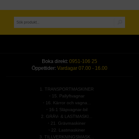
Boka direkt:
0951-106 25
Öppettider:
Vardagar 07.00 - 16.00
1. TRANSPORTMASKINER
•
15. Pallyftvagnar
•
16. Kärror och vagna...
•
16-1 Släpvagnar-bil
2. GRÄV- & LASTMASKI...
•
21. Grävmaskiner
•
22. Lastmaskiner
3. TILLVERKNINGSMASK...