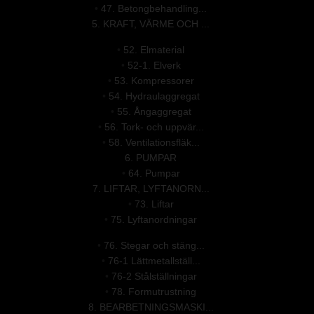
•
47. Betongbehandling...
5. KRAFT, VÄRME OCH ...
•
52. Elmaterial
•
52-1. Elverk
•
53. Kompressorer
•
54. Hydraulaggregat
•
55. Ångaggregat
•
56. Tork- och uppvär...
•
58. Ventilationsfläk...
6. PUMPAR
•
64. Pumpar
7. LIFTAR, LYFTANORN...
•
73. Liftar
•
75. Lyftanordningar
•
76. Stegar och stäng...
•
76-1 Lättmetallställ...
•
76-2 Stålställningar
•
78. Formutrustning
8. BEARBETNINGSMASKI...