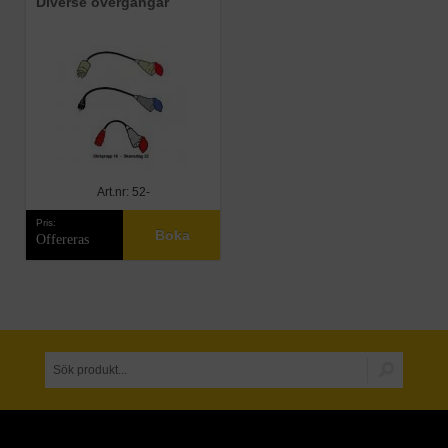
Diverse övergångar
Art.nr: 52-
Pris:
Boka
Offereras