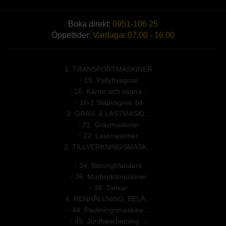
Boka direkt:
0951-106 25
Öppettider:
Vardagar 07.00 - 16.00
1. TRANSPORTMASKINER
•
15. Pallyftvagnar
•
16. Kärror och vagna...
•
16-1 Släpvagnar-bil
2. GRÄV- & LASTMASKI...
•
21. Grävmaskiner
•
22. Lastmaskiner
3. TILLVERKNINGSMASK...
•
34. Betongblandare
•
35. Murbruksmaskiner
•
38. Tankar
4. RENHÅLLNING, BELÄ...
•
44. Packningsmaskine...
•
45. Jordbearbetning ...