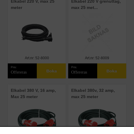
Elkabel 220 V, max 25
Elkabel 220 V grenuttag,
meter
max 25 met...
Art.nr: 52-8000
Art.nr: 52-8009
Pris:
Pris:
Boka
Boka
Offereras
Offereras
Elkabel 380 V, 16 amp,
Elkabel 380v, 32 amp,
Max 25 meter
max 25 meter