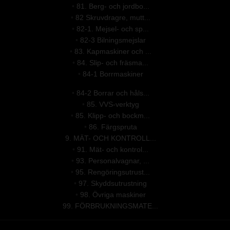
•
81. Berg- och jordbo...
•
82 Skruvdragre, mutt...
•
82-1. Mejsel- och sp...
•
82-3 Bilningsmejslar
•
83. Kapmaskiner och ...
•
84. Slip- och fräsma...
•
84-1 Borrmaskiner
•
84-2 Borrar och håls...
•
85. VVS-verktyg
•
85. Klipp- och bockm...
•
86. Färgspruta
9. MÄT- OCH KONTROLL...
•
91. Mät- och kontrol...
•
93. Personalvagnar, ...
•
95. Rengöringsutrust...
•
97. Skyddsutrustning
•
98. Övriga maskiner
99. FÖRBRUKNINGSMATE...