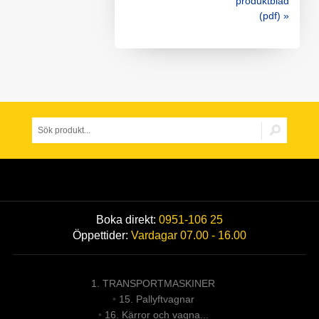
produktblad
(pdf) »
Boka direkt:
0951-106 25
Öppettider:
Vardagar 07.00 - 16.00
1. TRANSPORTMASKINER
•
15. Pallyftvagnar
•
16. Kärror och vagna...