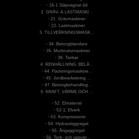
•
16-1 Släpvagnar-bil
2. GRÄV- & LASTMASKI...
•
21. Grävmaskiner
•
22. Lastmaskiner
3. TILLVERKNINGSMASK...
•
34. Betongblandare
•
35. Murbruksmaskiner
•
38. Tankar
4. RENHÅLLNING, BELÄ...
•
44. Packningsmaskine...
•
45. Jordbearbetning ...
•
47. Betongbehandling...
5. KRAFT, VÄRME OCH ...
•
52. Elmaterial
•
52-1. Elverk
•
53. Kompressorer
•
54. Hydraulaggregat
•
55. Ångaggregat
•
56. Tork- och uppvär...