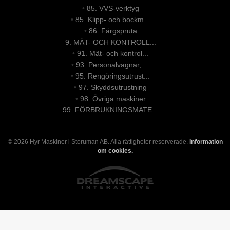
•
85. VVS-verktyg
•
85. Klipp- och bockm...
•
86. Färgspruta
9. MÄT- OCH KONTROLL...
•
91. Mät- och kontrol...
•
93. Personalvagnar, ...
•
95. Rengöringsutrust...
•
97. Skyddsutrustning
•
98. Övriga maskiner
99. FÖRBRUKNINGSMATE...
© 2026 Hyr Maskiner i Storuman AB. Alla rättigheter reserverade.
Information
om cookies.