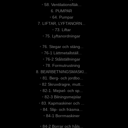
•
58. Ventilationsfläk...
6. PUMPAR
•
64. Pumpar
7. LIFTAR, LYFTANORN...
•
73. Liftar
•
75. Lyftanordningar
•
76. Stegar och stäng...
•
76-1 Lättmetallställ...
•
76-2 Stålställningar
•
78. Formutrustning
8. BEARBETNINGSMASKI...
•
81. Berg- och jordbo...
•
82 Skruvdragre, mutt...
•
82-1. Mejsel- och sp...
•
82-3 Bilningsmejslar
•
83. Kapmaskiner och ...
•
84. Slip- och fräsma...
•
84-1 Borrmaskiner
•
84-2 Borrar och håls...