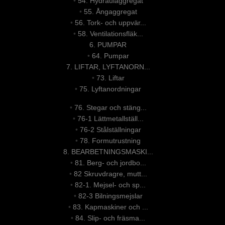
•
54. Hydraulaggregat
•
55. Ångaggregat
•
56. Tork- och uppvär...
•
58. Ventilationsfläk...
6. PUMPAR
•
64. Pumpar
7. LIFTAR, LYFTANORN...
•
73. Liftar
•
75. Lyftanordningar
•
76. Stegar och stäng...
•
76-1 Lättmetallställ...
•
76-2 Stålställningar
•
78. Formutrustning
8. BEARBETNINGSMASKI...
•
81. Berg- och jordbo...
•
82 Skruvdragre, mutt...
•
82-1. Mejsel- och sp...
•
82-3 Bilningsmejslar
•
83. Kapmaskiner och ...
•
84. Slip- och fräsma...