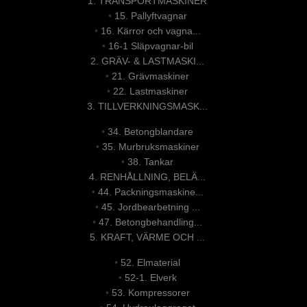
1. TRANSPORTMASKINER
•
15. Pallyftvagnar
•
16. Kärror och vagna...
•
16-1 Släpvagnar-bil
2. GRÄV- & LASTMASKI...
•
21. Grävmaskiner
•
22. Lastmaskiner
3. TILLVERKNINGSMASK...
•
34. Betongblandare
•
35. Murbruksmaskiner
•
38. Tankar
4. RENHÅLLNING, BELÄ...
•
44. Packningsmaskine...
•
45. Jordbearbetning ...
•
47. Betongbehandling...
5. KRAFT, VÄRME OCH ...
•
52. Elmaterial
•
52-1. Elverk
•
53. Kompressorer